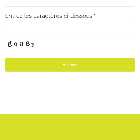
Entrez les caractères ci-dessous
*
Envoyer
This
field
should
be
left
blank