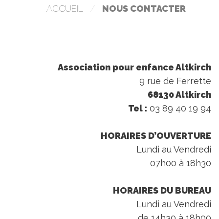
/
ACCUEIL
NOUS CONTACTER
NUMÉRIQUE
STAGIAIRE
NOUS
CONTACTER
Association pour enfance Altkirch
9 rue de Ferrette
68130 Altkirch
Tel :
03 89 40 19 94
HORAIRES D’OUVERTURE
Lundi au Vendredi
07h00 à 18h30
HORAIRES DU BUREAU
Lundi au Vendredi
de 14h30 à 18h00